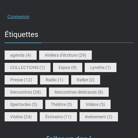
Connexion
Étiquettes
agenda
(4)
Ateliers d'écriture
(29)
COLLECTIONS
(1)
Expos
(9)
Lynette
(1)
Presse
(12)
Radio
(1)
Rallye
(2)
Rencontres
(28)
Rencontres-dédicaces
(8)
Spectacles
(5)
Théâtre
(5)
Vidéos
(5)
Visites
(24)
Écrivains
(11)
événement
(2)