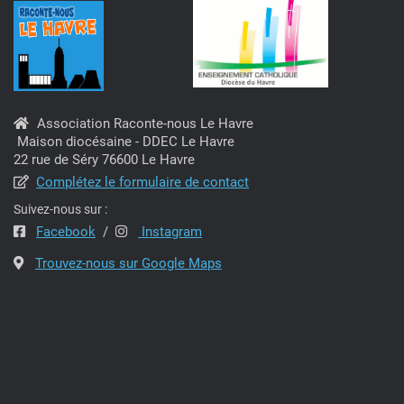
u
e
s
É
Association Raconte-nous Le Havre
v
Maison diocésaine - DDEC Le Havre
22 rue de Séry 76600 Le Havre
è
Complétez le formulaire de contact
n
Suivez-nous sur :
Facebook
/
Instagram
e
Trouvez-nous sur Google Maps
m
e
n
t
s