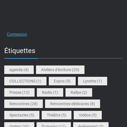
Connexion
Étiquettes
agenda
(4)
Ateliers d'écriture
(29)
COLLECTIONS
(1)
Expos
(9)
Lynette
(1)
Presse
(12)
Radio
(1)
Rallye
(2)
Rencontres
(28)
Rencontres-dédicaces
(8)
Spectacles
(5)
Théâtre
(5)
Vidéos
(5)
Visites
(24)
Écrivains
(11)
événement
(2)