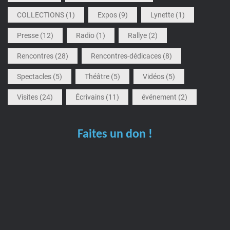
COLLECTIONS
(1)
Expos
(9)
Lynette
(1)
Presse
(12)
Radio
(1)
Rallye
(2)
Rencontres
(28)
Rencontres-dédicaces
(8)
Spectacles
(5)
Théâtre
(5)
Vidéos
(5)
Visites
(24)
Écrivains
(11)
événement
(2)
Faites un don !