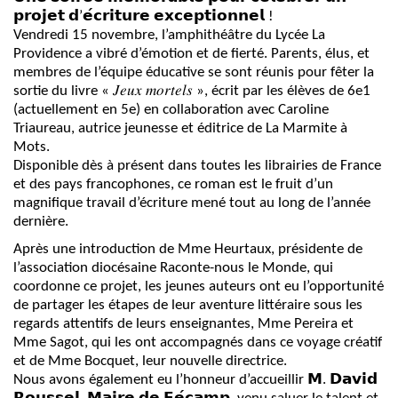
du
𝗽𝗿𝗼𝗷𝗲𝘁 𝗱’𝗲́𝗰𝗿𝗶𝘁𝘂𝗿𝗲 𝗲𝘅𝗰𝗲𝗽𝘁𝗶𝗼𝗻𝗻𝗲𝗹 !
Roman
Vendredi 15 novembre, l’amphithéâtre du Lycée La
Jeux
Providence a vibré d’émotion et de fierté. Parents, élus, et
membres de l’équipe éducative se sont réunis pour fêter la
Mortels
sortie du livre « 𝐽𝑒𝑢𝑥 𝑚𝑜𝑟𝑡𝑒𝑙𝑠 », écrit par les élèves de 6e1
(Tome
(actuellement en 5e) en collaboration avec Caroline
10)
Triaureau, autrice jeunesse et éditrice de La Marmite à
Mots.
Disponible dès à présent dans toutes les librairies de France
et des pays francophones, ce roman est le fruit d’un
magnifique travail d’écriture mené tout au long de l’année
dernière.
Après une introduction de Mme Heurtaux, présidente de
l’association diocésaine Raconte-nous le Monde, qui
coordonne ce projet, les jeunes auteurs ont eu l’opportunité
de partager les étapes de leur aventure littéraire sous les
regards attentifs de leurs enseignantes, Mme Pereira et
Mme Sagot, qui les ont accompagnés dans ce voyage créatif
et de Mme Bocquet, leur nouvelle directrice.
Nous avons également eu l’honneur d’accueillir 𝗠. 𝗗𝗮𝘃𝗶𝗱