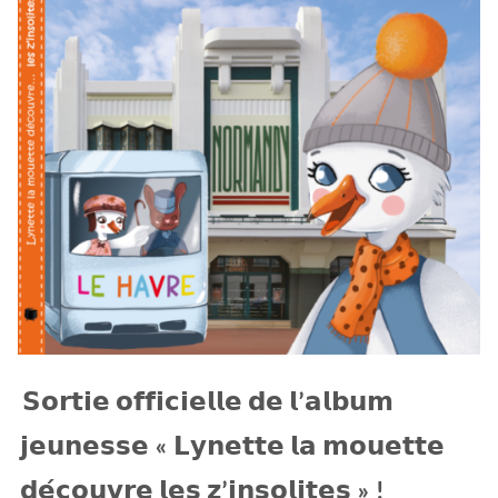
𝗦𝗼𝗿𝘁𝗶𝗲 𝗼𝗳𝗳𝗶𝗰𝗶𝗲𝗹𝗹𝗲 𝗱𝗲 𝗹’𝗮𝗹𝗯𝘂𝗺
𝗷𝗲𝘂𝗻𝗲𝘀𝘀𝗲 « 𝗟𝘆𝗻𝗲𝘁𝘁𝗲 𝗹𝗮 𝗺𝗼𝘂𝗲𝘁𝘁𝗲
𝗱𝗲́𝗰𝗼𝘂𝘃𝗿𝗲 𝗹𝗲𝘀 𝘇’𝗶𝗻𝘀𝗼𝗹𝗶𝘁𝗲𝘀 » !