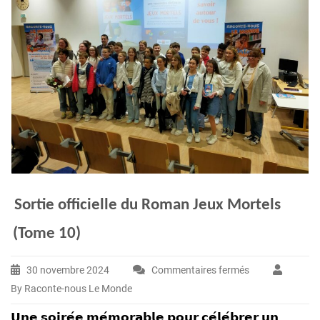
Sortie officielle du Roman Jeux Mortels
(Tome 10)
30 novembre 2024
Commentaires fermés
sur
By Raconte-nous Le Monde
Sortie
officielle
𝗨𝗻𝗲 𝘀𝗼𝗶𝗿𝗲́𝗲 𝗺𝗲́𝗺𝗼𝗿𝗮𝗯𝗹𝗲 𝗽𝗼𝘂𝗿 𝗰𝗲́𝗹𝗲́𝗯𝗿𝗲𝗿 𝘂𝗻