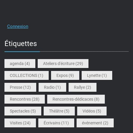
Connexion
Étiquettes
agenda
(4)
Ateliers d'écriture
(29)
COLLECTIONS
(1)
Expos
(9)
Lynette
(1)
Presse
(12)
Radio
(1)
Rallye
(2)
Rencontres
(28)
Rencontres-dédicaces
(8)
Spectacles
(5)
Théâtre
(5)
Vidéos
(5)
Visites
(24)
Écrivains
(11)
événement
(2)