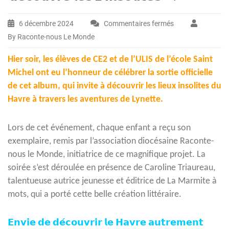
6 décembre 2024
Commentaires fermés
sur
By Raconte-nous Le Monde
𝗦𝗼𝗿𝘁𝗶𝗲
𝗼𝗳𝗳𝗶𝗰𝗶𝗲𝗹𝗹𝗲
Hier soir, les élèves de CE2 et de l’ULIS de l’école Saint
𝗱𝗲
Michel ont eu l’honneur de célébrer la sortie officielle
𝗹’𝗮𝗹𝗯𝘂𝗺
de cet album, qui invite à découvrir les lieux insolites du
𝗷𝗲𝘂𝗻𝗲𝘀𝘀𝗲
Havre à travers les aventures de Lynette.
« 𝗟𝘆𝗻𝗲𝘁𝘁𝗲
𝗹𝗮
Lors de cet événement, chaque enfant a reçu son
𝗺𝗼𝘂𝗲𝘁𝘁𝗲
exemplaire, remis par l’association diocésaine Raconte-
𝗱𝗲́𝗰𝗼𝘂𝘃𝗿𝗲
𝗹𝗲𝘀
nous le Monde, initiatrice de ce magnifique projet. La
𝘇’𝗶𝗻𝘀𝗼𝗹𝗶𝘁𝗲𝘀 »
soirée s’est déroulée en présence de Caroline Triaureau,
!
talentueuse autrice jeunesse et éditrice de La Marmite à
mots, qui a porté cette belle création littéraire.
𝗘𝗻𝘃𝗶𝗲 𝗱𝗲 𝗱𝗲́𝗰𝗼𝘂𝘃𝗿𝗶𝗿 𝗹𝗲 𝗛𝗮𝘃𝗿𝗲 𝗮𝘂𝘁𝗿𝗲𝗺𝗲𝗻𝘁