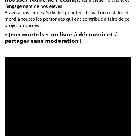
𝗥𝗼𝘂𝘀𝘀𝗲𝗹, 𝗠𝗮𝗶𝗿𝗲 𝗱𝗲 𝗙𝗲́𝗰𝗮𝗺𝗽, venu saluer le talent et
l’engagement de nos élèves.
Bravo à nos jeunes écrivains pour leur travail exemplaire et
merci à toutes les personnes qui ont contribué à faire de ce
projet un succès !
« 𝗝𝗲𝘂𝘅 𝗺𝗼𝗿𝘁𝗲𝗹𝘀 », 𝘂𝗻 𝗹𝗶𝘃𝗿𝗲 𝗮̀ 𝗱𝗲́𝗰𝗼𝘂𝘃𝗿𝗶𝗿 𝗲𝘁 𝗮̀
𝗽𝗮𝗿𝘁𝗮𝗴𝗲𝗿 𝘀𝗮𝗻𝘀 𝗺𝗼𝗱𝗲́𝗿𝗮𝘁𝗶𝗼𝗻 !