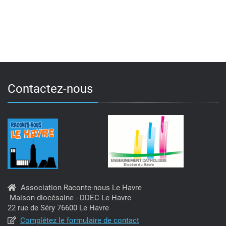
v
u
e
s
É
Contactez-nous
v
è
n
e
m
Association Raconte-nous Le Havre
e
Maison diocésaine - DDEC Le Havre
22 rue de Séry 76600 Le Havre
n
Complétez le formulaire de contact