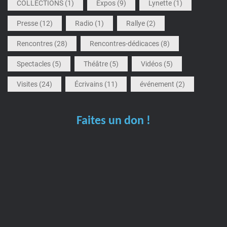
COLLECTIONS
(1)
Expos
(9)
Lynette
(1)
Presse
(12)
Radio
(1)
Rallye
(2)
Rencontres
(28)
Rencontres-dédicaces
(8)
Spectacles
(5)
Théâtre
(5)
Vidéos
(5)
Visites
(24)
Écrivains
(11)
événement
(2)
Faites un don !