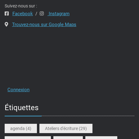
t
Suivez-nous sur :
Facebook
/
Instagram
s
Trouvez-nous sur Google Maps
Connexion
Étiquettes
agenda
(4)
Ateliers d'écriture
(29)