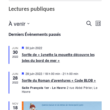
Lectures publiques
À venir
Navi
R
Recherche
Liste
de
Sélectionnez
e
Derniers Évènements passés
une
vues
date.
c
Évèn
Mis
30 juin 2022
JUIN
h
30
en
Sortie de « Lynette la mouette découvre les
avant
2022
e
joies du bord de mer »
r
Mis
28 juin 2022 / 18 h 00 min
-
21 h 00 min
JUIN
c
28
en
Sortie du Roman d’aventures « Code BLOB »
avant
2022
h
Salle François 1er - Le Havre
2 rue Abbé Périer, Le
Havre
e
e
NOV
18