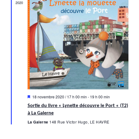
t
2020
n
a
v
i
g
a
t
i
Mis
18 novembre 2020 / 17 h 00 min
-
19 h 00 min
en
o
Sortie du livre « Lynette découvre le Port « (T2)
avant
n
à La Galerne
La Galerne
148 Rue Victor Hugo, LE HAVRE
d
e