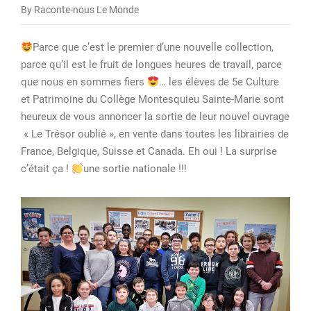
By Raconte-nous Le Monde
Rencontre-
dédicace
Parce que c’est le premier d’une nouvelle collection,
le
parce qu’il est le fruit de longues heures de travail, parce
12
que nous en sommes fiers
… les élèves de 5e Culture
juin
et Patrimoine du Collège Montesquieu Sainte-Marie sont
à
heureux de vous annoncer la sortie de leur nouvel ouvrage
la
« Le Trésor oublié », en vente dans toutes les librairies de
Galerne
France, Belgique, Suisse et Canada. Eh oui ! La surprise
!
c’était ça !
une sortie nationale !!!