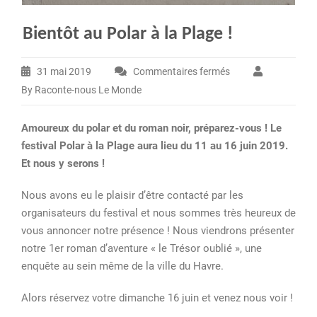
Bientôt au Polar à la Plage !
31 mai 2019
Commentaires fermés
sur
By Raconte-nous Le Monde
Bientôt
au
Amoureux du polar et du roman noir, préparez-vous ! Le
Polar
festival Polar à la Plage aura lieu du 11 au 16 juin 2019.
à
Et nous y serons !
la
Plage
Nous avons eu le plaisir d’être contacté par les
!
organisateurs du festival et nous sommes très heureux de
vous annoncer notre présence ! Nous viendrons présenter
notre 1er roman d’aventure « le Trésor oublié », une
enquête au sein même de la ville du Havre.
Alors réservez votre dimanche 16 juin et venez nous voir !