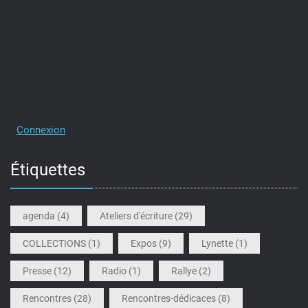
Connexion
Étiquettes
agenda
(4)
Ateliers d'écriture
(29)
COLLECTIONS
(1)
Expos
(9)
Lynette
(1)
Presse
(12)
Radio
(1)
Rallye
(2)
Rencontres
(28)
Rencontres-dédicaces
(8)