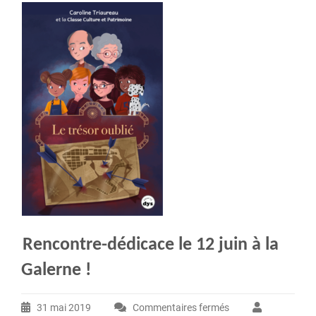
Rencontre-dédicace le 12 juin à la
Galerne !
31 mai 2019
Commentaires fermés
sur