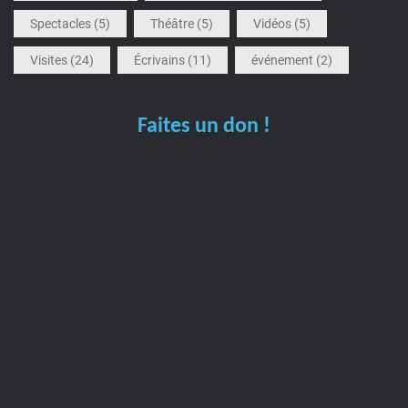
Spectacles
(5)
Théâtre
(5)
Vidéos
(5)
Visites
(24)
Écrivains
(11)
événement
(2)
Faites un don !