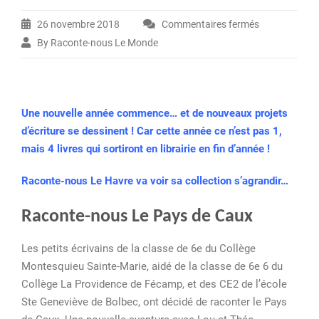
26 novembre 2018
Commentaires fermés
sur
By Raconte-nous Le Monde
2018-
2019
une
année…
Une nouvelle année commence… et de nouveaux projets
de
d’écriture se dessinent ! Car cette année ce n’est pas 1,
nouvelles
mais 4 livres qui sortiront en librairie en fin d’année !
aventures
!
Raconte-nous Le Havre va voir sa collection s’agrandir…
Raconte-nous Le Pays de Caux
Les petits écrivains de la classe de 6e du Collège
Montesquieu Sainte-Marie, aidé de la classe de 6e 6 du
Collège La Providence de Fécamp, et des CE2 de l’école
Ste Geneviève de Bolbec, ont décidé de raconter le Pays