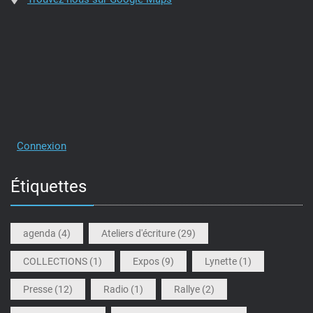
Connexion
Étiquettes
agenda
(4)
Ateliers d'écriture
(29)
COLLECTIONS
(1)
Expos
(9)
Lynette
(1)
Presse
(12)
Radio
(1)
Rallye
(2)