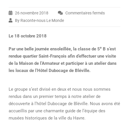
26 novembre 2018
Commentaires fermés
sur
By Raconte-nous Le Monde
Première
visite
Le 18 octobre 2018
pour
les
e
Par une belle journée ensoleillée, la classe de 5
B s’est
élèves
rendue quartier Saint-François afin d’effectuer une visite
de
de la Maison de l’Armateur et participer à un atelier dans
5e
les locaux de l’Hôtel Dubocage de Bléville.
Culture
et
Patrimoine
Le groupe s’est divisé en deux et nous nous sommes
rendus dans un premier temps à notre atelier de
découverte à l’hôtel Dubocage de Bléville. Nous avons été
accueillis par une charmante guide de l’équipe des
musées historiques de la ville du Havre.