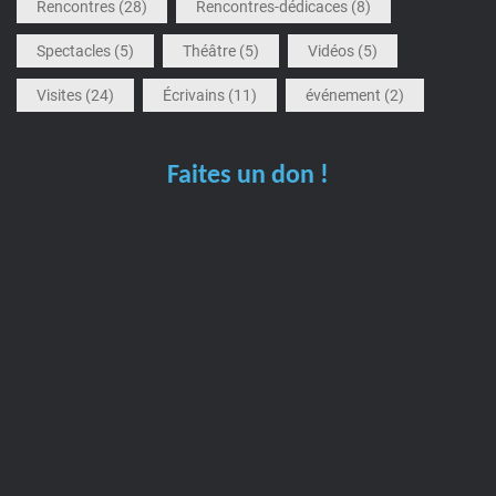
Rencontres
(28)
Rencontres-dédicaces
(8)
Spectacles
(5)
Théâtre
(5)
Vidéos
(5)
Visites
(24)
Écrivains
(11)
événement
(2)
Faites un don !