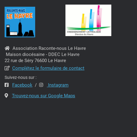
e
s
v
u
e
s
Association Raconte-nous Le Havre
Maison diocésaine - DDEC Le Havre
É
22 rue de Séry 76600 Le Havre
Complétez le formulaire de contact
v
Suivez-nous sur :
è
Facebook
/
Instagram
n
Trouvez-nous sur Google Maps
e
m
e
n