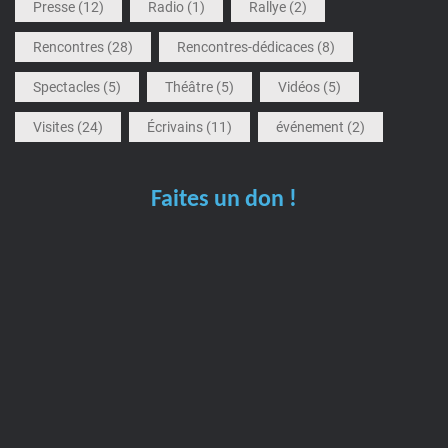
Presse
(12)
Radio
(1)
Rallye
(2)
Rencontres
(28)
Rencontres-dédicaces
(8)
Spectacles
(5)
Théâtre
(5)
Vidéos
(5)
Visites
(24)
Écrivains
(11)
événement
(2)
Faites un don !