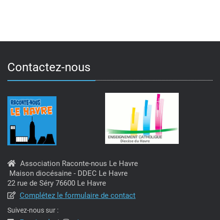
a
v
i
g
Contactez-nous
a
t
i
o
n
Association Raconte-nous Le Havre
d
Maison diocésaine - DDEC Le Havre
22 rue de Séry 76600 Le Havre
e
Complétez le formulaire de contact
v
Suivez-nous sur :