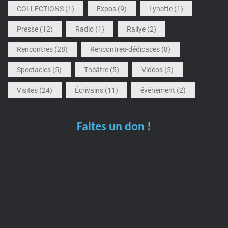
COLLECTIONS
(1)
Expos
(9)
Lynette
(1)
Presse
(12)
Radio
(1)
Rallye
(2)
Rencontres
(28)
Rencontres-dédicaces
(8)
Spectacles
(5)
Théâtre
(5)
Vidéos
(5)
Visites
(24)
Écrivains
(11)
événement
(2)
Faites un don !