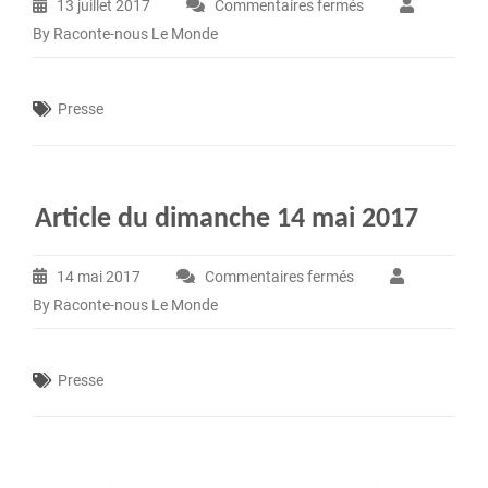
13 juillet 2017
Commentaires fermés
sur
By Raconte-nous Le Monde
Article
du
Havre
Presse
Presse
du
4
juillet
Article du dimanche 14 mai 2017
2017
14 mai 2017
Commentaires fermés
sur
By Raconte-nous Le Monde
Article
du
dimanche
Presse
14
mai
2017