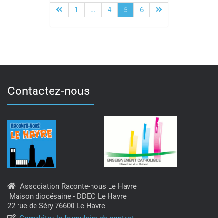
1
…
4
5
6
Pagination
des
publications
Contactez-nous
Association Raconte-nous Le Havre
Maison diocésaine - DDEC Le Havre
22 rue de Séry 76600 Le Havre
Complétez le formulaire de contact