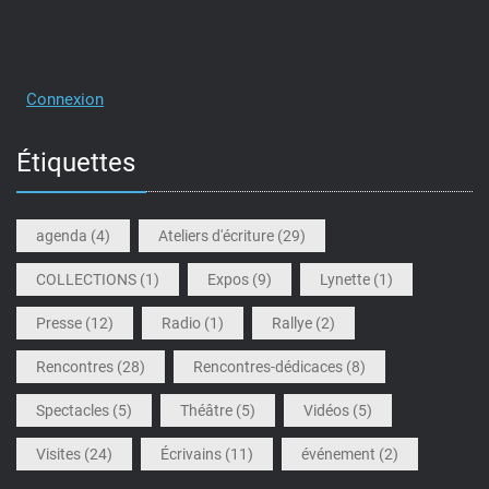
Connexion
Étiquettes
agenda
(4)
Ateliers d'écriture
(29)
COLLECTIONS
(1)
Expos
(9)
Lynette
(1)
Presse
(12)
Radio
(1)
Rallye
(2)
Rencontres
(28)
Rencontres-dédicaces
(8)
Spectacles
(5)
Théâtre
(5)
Vidéos
(5)
Visites
(24)
Écrivains
(11)
événement
(2)