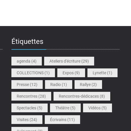
Étiquettes
agenda
(4)
Ateliers d'écriture
(29)
COLLECTIONS
(1)
Expos
(9)
Lynette
(1)
Presse
(12)
Radio
(1)
Rallye
(2)
Rencontres
(28)
Rencontres-dédicaces
(8)
Spectacles
(5)
Théâtre
(5)
Vidéos
(5)
Visites
(24)
Écrivains
(11)