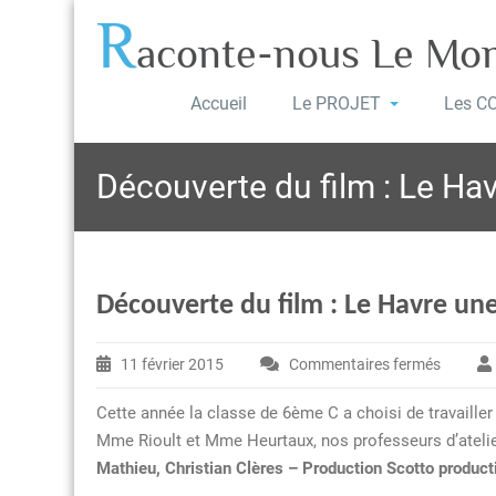
R
aconte-nous Le Mo
Accueil
Le PROJET
Les C
Découverte du film : Le Ha
Découverte du film : Le Havre un
11 février 2015
Commentaires fermés
sur
Découve
Cette année la classe de 6ème C a choisi de travailler 
du
Mme Rioult et Mme Heurtaux, nos professeurs d’atelie
film
Mathieu, Christian Clères –
Production
Scotto produc
: