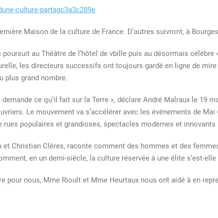
remière Maison de la culture de France. D’autres suivront, à Bourge
poursuit au Théâtre de l’hôtel de vbille puis au désormais célèbre
e
relle, les directeurs successifs ont toujours gardé en ligne de mire l
 au plus grand nombre.
 demande ce qu’il fait sur la Terre », déclare André Malraux le 19 m
uvriers. Le mouvement va s’accélérer avec les événements de Mai 68
e rues populaires et grandioses, spectacles modernes et innovants 
eu et Christian Clères, raconte comment des hommes et des femmes o
Comment, en un demi-siècle, la culture réservée à une élite s’est-e
dre pour nous, Mme Rioult et Mme Heurtaux nous ont aidé à en repren