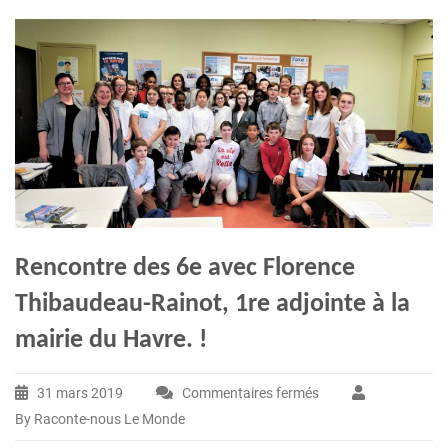
Rencontre des 6e avec Florence
Thibaudeau-Rainot, 1re adjointe à la
mairie du Havre. !
31 mars 2019
Commentaires fermés
sur
By Raconte-nous Le Monde
Rencontre
des