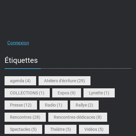
Connexion
Étiquettes
agenda
(4)
Ateliers d'écriture
(29)
COLLECTIONS
(1)
Expos
(9)
Lynette
(1)
Presse
(12)
Radio
(1)
Rallye
(2)
Rencontres
(28)
Rencontres-dédicaces
(8)
Spectacles
(5)
Théâtre
(5)
Vidéos
(5)