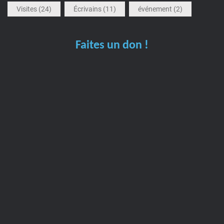
Visites
(24)
Écrivains
(11)
événement
(2)
Faites un don !