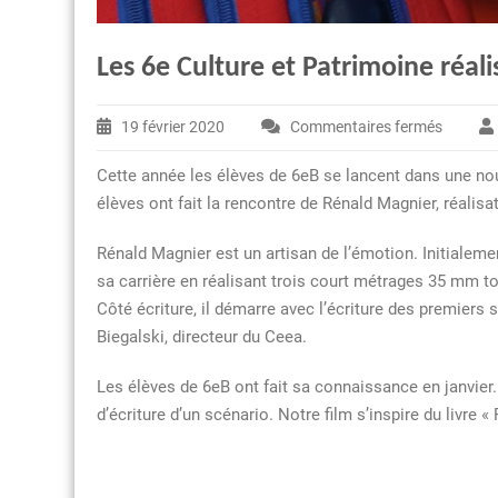
Les 6e Culture et Patrimoine réali
19 février 2020
Commentaires fermés
sur
Les
Cette année les élèves de 6eB se lancent dans une nouve
6e
élèves ont fait la rencontre de Rénald Magnier, réalisa
Culture
et
Rénald Magnier est un artisan de l’émotion. Initiale
Patrimo
sa carrière en réalisant trois court métrages 35 mm tou
réalisen
Côté écriture, il démarre avec l’écriture des premiers
un
Biegalski, directeur du Ceea.
film
!
Les élèves de 6eB ont fait sa connaissance en janvier. 
d’écriture d’un scénario. Notre film s’inspire du livre «