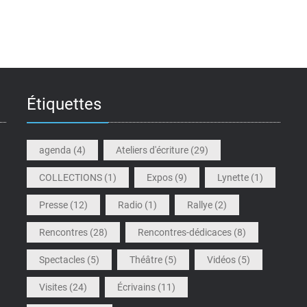
Étiquettes
agenda
(4)
Ateliers d'écriture
(29)
COLLECTIONS
(1)
Expos
(9)
Lynette
(1)
Presse
(12)
Radio
(1)
Rallye
(2)
Rencontres
(28)
Rencontres-dédicaces
(8)
Spectacles
(5)
Théâtre
(5)
Vidéos
(5)
Visites
(24)
Écrivains
(11)