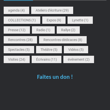
agenda
(4)
Ateliers d'écriture
(29)
COLLECTIONS
(1)
Expos
(9)
Lynette
(1)
Presse
(12)
Radio
(1)
Rallye
(2)
Rencontres
(28)
Rencontres-dédicaces
(8)
Spectacles
(5)
Théâtre
(5)
Vidéos
(5)
Visites
(24)
Écrivains
(11)
événement
(2)
Faites un don !