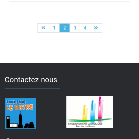
1
2
3
4
Pagination
des
publications
Contactez-nous