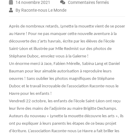
14 novembre 2021
Commentaires fermés
sur
By Raconte-nous Le Monde
Le
Tome
3
Après de nombreux retards, Lynette la mouette vient de se poser
de
au Havre ! Pour ne pas manquer cette nouvelle aventure à la
Lynette
découverte des z’arts havrais, écrite par les élèves de l’école
la
Saint-Léon et illustrée par Mlle Redmist sur des photos de
mouette
Stéphane Duboc, envolez-vous à la Galerne !
est
Un énorme merci à Jace, Fabien Mérelle, Sabina Lang et Daniel
sorti
Bauman pour leur aimable autorisation à reproduire leurs
!!!
oeuvres ! Sans oublier les photos magnifiques de Stéphane
Duboc et le travail incroyable de l’association Raconte-nous le
Havre pour les enfants !
Vendredi 22 octobre, les enfants de l’école Saint-Léon ont reçu
leur livre des mains de l’adjointe au maire Brigitte Dechamps.
Auteurs du nouveau « Lynette la mouette découvre les arts », ils
ont pu expliquer à leurs parents les étapes de ce beau projet
d’écriture. L’association Raconte-nous Le Havre a fait briller les