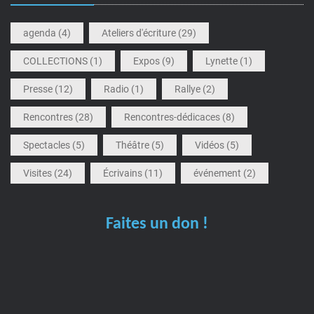
agenda
(4)
Ateliers d'écriture
(29)
COLLECTIONS
(1)
Expos
(9)
Lynette
(1)
Presse
(12)
Radio
(1)
Rallye
(2)
Rencontres
(28)
Rencontres-dédicaces
(8)
Spectacles
(5)
Théâtre
(5)
Vidéos
(5)
Visites
(24)
Écrivains
(11)
événement
(2)
Faites un don !