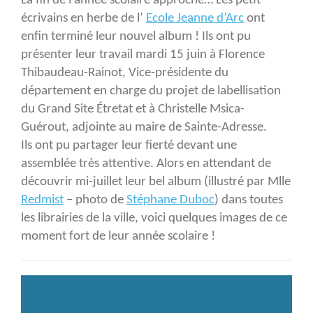
La fin de l’année scolaire approche… Les petit
aventures
écrivains en herbe de l’
Ecole Jeanne d’Arc
ont
de
enfin terminé leur nouvel album ! Ils ont pu
Barnabé
présenter leur travail mardi 15 juin à Florence
le
Thibaudeau-Rainot, Vice-présidente du
galet
département en charge du projet de labellisation
!
du Grand Site Étretat et à Christelle Msica-
Guérout, adjointe au maire de Sainte-Adresse.
Ils ont pu partager leur fierté devant une
assemblée très attentive. Alors en attendant de
découvrir mi-juillet leur bel album (illustré par Mlle
Redmist
– photo de
Stéphane Duboc
) dans toutes
les librairies de la ville, voici quelques images de ce
moment fort de leur année scolaire !
Lecteur
vidéo