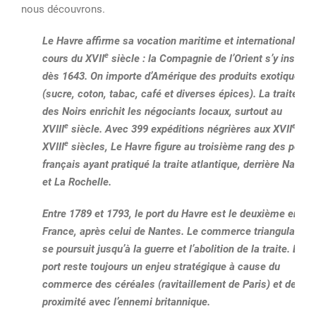
nous découvrons.
Le Havre affirme sa vocation maritime et internationale au
e
cours du
XVII
siècle : la Compagnie de l’Orient s’y installe
dès 1643
. On importe d’Amérique des produits exotiques
(sucre, coton, tabac, café et diverses épices). La traite
des Noirs enrichit les négociants locaux, surtout au
e
e
XVIII
siècle. Avec
399 expéditions
négrières aux
XVII
et
e
XVIII
siècles, Le Havre figure au troisième rang des ports
français ayant pratiqué la traite atlantique, derrière Nantes
et La Rochelle.
Entre 1789 et 1793, le port du Havre est le deuxième en
France, après celui de Nantes. Le commerce triangulaire
se poursuit jusqu’à la guerre et l’abolition de la traite. Le
port reste toujours un enjeu stratégique à cause du
commerce des céréales (ravitaillement de Paris) et de sa
proximité avec l’ennemi britannique.