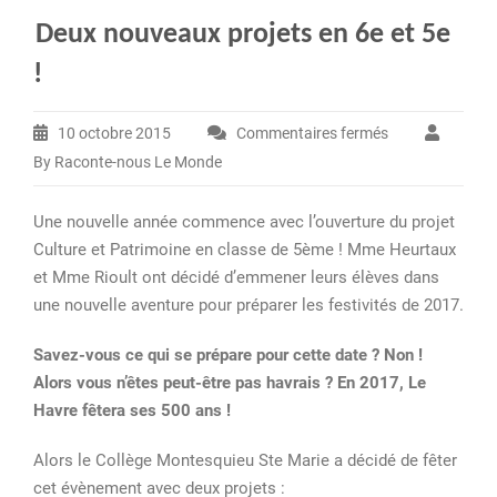
Deux nouveaux projets en 6e et 5e
!
10 octobre 2015
Commentaires fermés
sur
By Raconte-nous Le Monde
Deux
nouveaux
Une nouvelle année commence avec l’ouverture du projet
projets
Culture et Patrimoine en classe de 5ème ! Mme Heurtaux
en
et Mme Rioult ont décidé d’emmener leurs élèves dans
6e
une nouvelle aventure pour préparer les festivités de 2017.
et
5e
Savez-vous ce qui se prépare pour cette date ? Non !
!
Alors vous n’êtes peut-être pas havrais ? En 2017, Le
Havre fêtera ses 500 ans !
Alors le Collège Montesquieu Ste Marie a décidé de fêter
cet évènement avec deux projets :