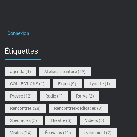
Connexion
Étiquettes
agenda
(4)
Ateliers d'écriture
(29)
COLLECTIONS
(1)
Expos
(9)
Lynette
(1)
Presse
(12)
Radio
(1)
Rallye
(2)
Rencontres
(28)
Rencontres-dédicaces
(8)
Spectacles
(5)
Théâtre
(5)
Vidéos
(5)
Visites
(24)
Écrivains
(11)
événement
(2)