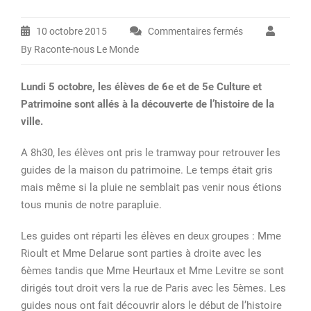
10 octobre 2015
Commentaires fermés
sur
By Raconte-nous Le Monde
Visite
du
Lundi 5 octobre, les élèves de 6e et de 5e Culture et
Havre
Patrimoine sont allés à la découverte de l’histoire de la
avec
ville.
la
maison
A 8h30, les élèves ont pris le tramway pour retrouver les
du
guides de la maison du patrimoine. Le temps était gris
Patrimoine
mais même si la pluie ne semblait pas venir nous étions
tous munis de notre parapluie.
Les guides ont réparti les élèves en deux groupes : Mme
Rioult et Mme Delarue sont parties à droite avec les
6èmes tandis que Mme Heurtaux et Mme Levitre se sont
dirigés tout droit vers la rue de Paris avec les 5èmes. Les
guides nous ont fait découvrir alors le début de l’histoire