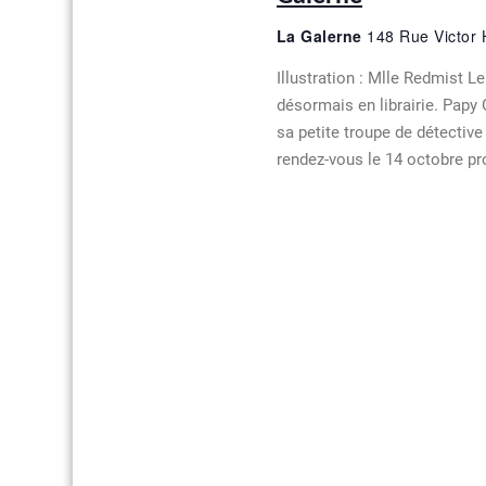
u
La Galerne
148 Rue Victor
e
Illustration : Mlle Redmist 
s
désormais en librairie. Papy
sa petite troupe de détecti
É
rendez-vous le 14 octobre pr
v
è
n
e
m
e
n
t