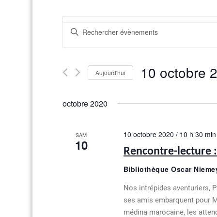
R
Saisir
e
mot-
clé.
c
Rechercher
10 octobre 
Évènements
Aujourd'hui
h
par
Sélectionnez
mot-
e
une
clé.
octobre 2020
date.
r
c
10 octobre 2020 / 10 h 30 min
SAM
10
h
Rencontre-lecture :
e
Bibliothèque Oscar Nieme
e
Nos intrépides aventuriers, 
t
ses amis embarquent pour Ma
médina marocaine, les attend u
n