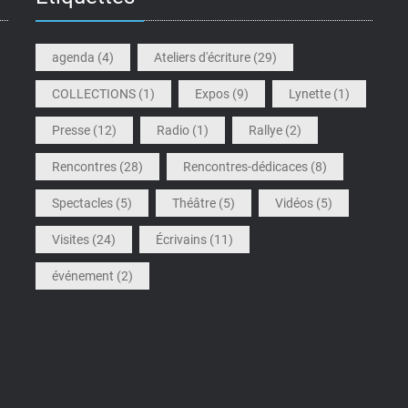
agenda
(4)
Ateliers d'écriture
(29)
COLLECTIONS
(1)
Expos
(9)
Lynette
(1)
Presse
(12)
Radio
(1)
Rallye
(2)
Rencontres
(28)
Rencontres-dédicaces
(8)
Spectacles
(5)
Théâtre
(5)
Vidéos
(5)
Visites
(24)
Écrivains
(11)
événement
(2)