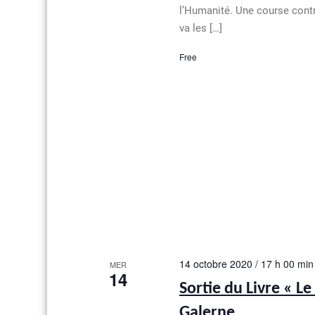
l’Humanité. Une course cont
a
va les […]
v
Free
i
g
a
t
i
o
n
d
14 octobre 2020 / 17 h 00 min
MER
14
e
Sortie du Livre « Le
v
Galerne